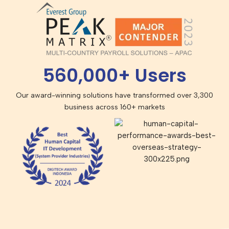
560,000
+ Users
Our award-winning solutions have transformed over 3,300
business across 160+ markets