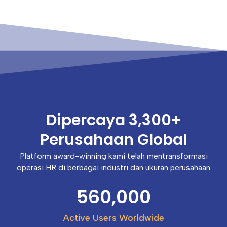
Dipercaya 3,300+
Perusahaan Global
Platform award-winning kami telah mentransformasi
operasi HR di berbagai industri dan ukuran perusahaan
560,000
Active Users Worldwide