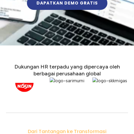
DAPATKAN DEMO GRATIS
Dukungan HR terpadu yang dipercaya oleh
berbagai perusahaan global
Dari Tantangan ke Transformasi