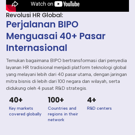
Revolusi HR Global:
Perjalanan BIPO
Menguasai 40+ Pasar
Internasional
Temukan bagaimana BIPO bertransformasi dari penyedia
layanan HR tradisional menjadi platform teknologi global
yang melayani lebih dari 40 pasar utama, dengan jaringan
mitra bisnis di lebih dari 100 negara dan wilayah, serta
didukung oleh 4 pusat R&D strategis.
40
+
100
+
4
+
Key markets
Countries and
R&D centers
covered globally
regions in their
network