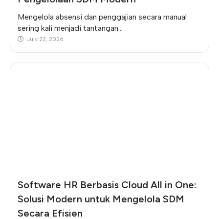
Mengelola absensi dan penggajian secara manual
sering kali menjadi tantangan...
July 22, 2026
Software HR Berbasis Cloud All in One:
Solusi Modern untuk Mengelola SDM
Secara Efisien