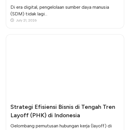
Di era digital, pengelolaan sumber daya manusia
(SDM) tidak lagi...
July 21, 2026
Strategi Efisiensi Bisnis di Tengah Tren
Layoff (PHK) di Indonesia
Gelombang pemutusan hubungan kerja (layoff) di