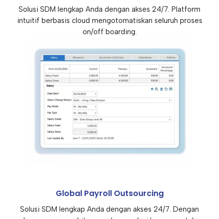
Solusi SDM lengkap Anda dengan akses 24/7. Platform
intuitif berbasis cloud mengotomatiskan seluruh proses
on/off boarding.
Global Payroll Outsourcing
Solusi SDM lengkap Anda dengan akses 24/7. Dengan